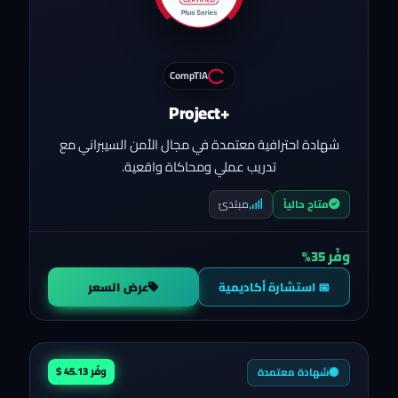
CompTIA
Project+
شهادة احترافية معتمدة في مجال الأمن السيبراني مع
تدريب عملي ومحاكاة واقعية.
مبتدئ
متاح حالياً
وفّر 35%
📅 استشارة أكاديمية
عرض السعر
وفّر 45.13 $
شهادة معتمدة