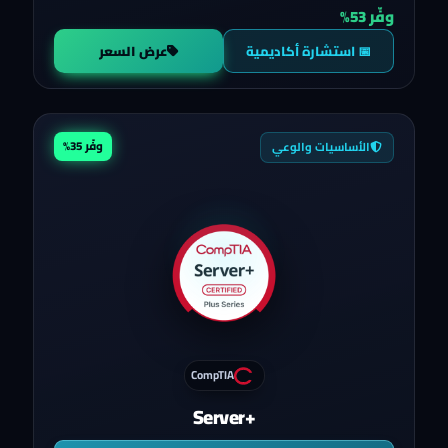
وفّر 53%
📅 استشارة أكاديمية
عرض السعر
وفّر 35%
الأساسيات والوعي
CompTIA
Server+