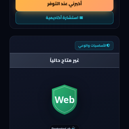
أخبرني عند التوفر
📅 استشارة أكاديمية
الأساسيات والوعي
غير متاح حالياً
PentesterLab