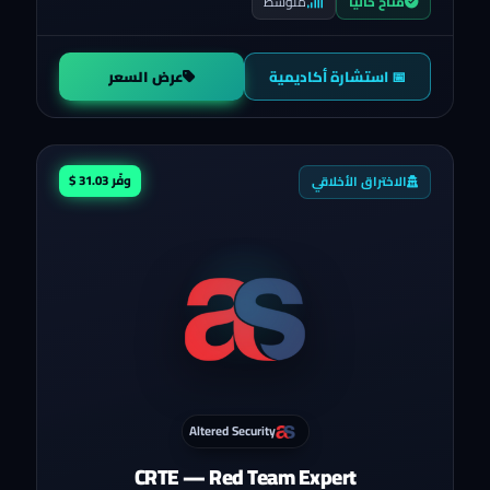
متوسط
متاح حالياً
📅 استشارة أكاديمية
عرض السعر
وفّر 31.03 $
الاختراق الأخلاقي
Altered Security
CRTE — Red Team Expert