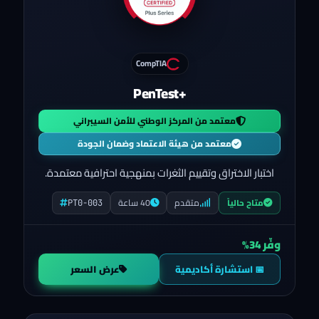
CompTIA
PenTest+
معتمد من المركز الوطني للأمن السيبراني
معتمد من هيئة الاعتماد وضمان الجودة
اختبار الاختراق وتقييم الثغرات بمنهجية احترافية معتمدة.
متقدم
40 ساعة
متاح حالياً
PT0-003
وفّر 34%
📅 استشارة أكاديمية
عرض السعر