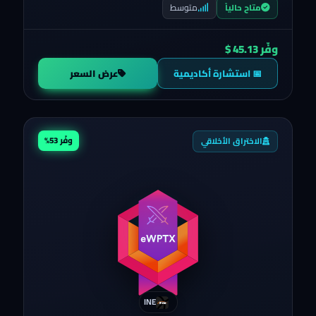
متوسط
متاح حالياً
وفّر 45.13 $
📅 استشارة أكاديمية
عرض السعر
وفّر 53%
الاختراق الأخلاقي
INE