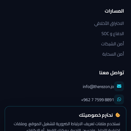
المسارات
الاختراق الأخلاقي
الدفاع و SOC
أمن الشبكات
أمن السحابة
تواصل معنا
info@therezon.jo
+962 7 7599 8891
عمّان، الأردن
نحترم خصوصيتك
نستخدم ملفات تعريف الارتباط الضرورية لتشغيل الموقع، وملفات
اختيارية للتحليل وتحسين التجربة. يمكنك القبول أو الاكتفاء