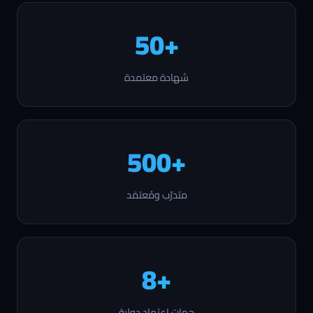
+50
شهادة معتمدة
+500
متدرّب ومُعتمَد
+8
جهات اعتماد دولية