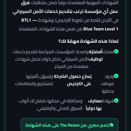
الشهادات المهنية المعتمدة دولياً ضمن متطلبات
فِرَق
عمل أي مؤسسة ترغب بتقديم خدمات الأمن السيبراني
في الأردن (شرط من شروط الترخيص). وشهادة
BTL1 —
Blue Team Level 1
من ضمن هذه الشهادات المعتمدة.
لماذا هذه الشهادة مهمّة لك؟
تمنحك
أفضليّة
واضحة: المؤسسات المرخّصة لتقديم خدمات
توظيف
الأمن السيبراني تحتاج كوادر تحمل شهادات
معتمدة من المركز.
وجود
يُسرّع حصول الشركة
ويُسهّل تأهيلها
موظف
على الترخيص
للمشاريع والمناقصات.
يحملها
شهادة
معترف
ومكافئة في مجالها، فتفتح لك أبواب
بها دولياً
السوق المحلي والإقليمي.
خصم حصري من The Rezon على هذه الشهادة