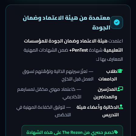
معتمدة من هيئة الاعتماد وضمان
الجودة
اعتمدت
هيئة الاعتماد وضمان الجودة للمؤسسات
التعليمية
شهادة
PenTest+
ضمن الشهادات المهنية
المعترف بها لـ:
طلاب
— تعزّز سيرتهم الذاتية وتؤهّلهم لسوق
الجامعات
العمل قبل التخرّج.
المدرّسين
— كاعتماد مهني مكمّل لمسارهم
والمحاضرين
الأكاديمي.
الدكاترة وأعضاء هيئة
— لتوثيق الكفاءة المهنية في
التدريس
التخصّص.
خصم حصري من The Rezon على هذه الشهادة