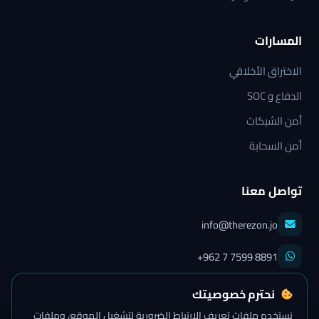
المسارات
الاختراق الأخلاقي
الدفاع و SOC
أمن الشبكات
أمن السحابة
تواصل معنا
info@therezon.jo
+962 7 7599 8891
عمّان، الأردن
نحترم خصوصيتك
نستخدم ملفات تعريف الارتباط الضرورية لتشغيل الموقع، وملفات