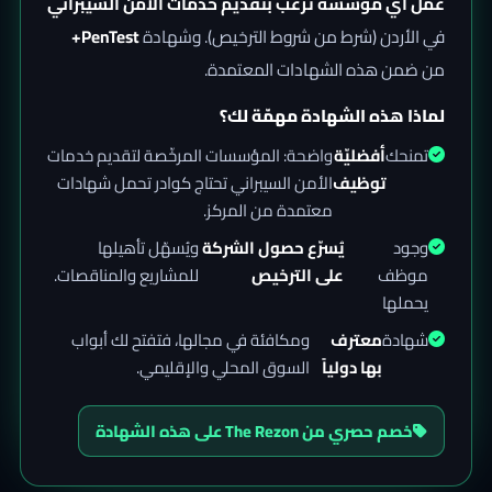
عمل أي مؤسسة ترغب بتقديم خدمات الأمن السيبراني
في الأردن (شرط من شروط الترخيص). وشهادة
PenTest+
من ضمن هذه الشهادات المعتمدة.
لماذا هذه الشهادة مهمّة لك؟
تمنحك
أفضليّة
واضحة: المؤسسات المرخّصة لتقديم خدمات
توظيف
الأمن السيبراني تحتاج كوادر تحمل شهادات
معتمدة من المركز.
وجود
يُسرّع حصول الشركة
ويُسهّل تأهيلها
موظف
على الترخيص
للمشاريع والمناقصات.
يحملها
شهادة
معترف
ومكافئة في مجالها، فتفتح لك أبواب
بها دولياً
السوق المحلي والإقليمي.
خصم حصري من The Rezon على هذه الشهادة