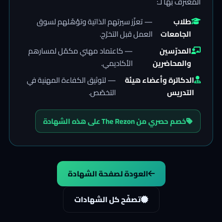
المعترف بها لـ:
طلاب
— تعزّز سيرتهم الذاتية وتؤهّلهم لسوق
الجامعات
العمل قبل التخرّج.
المدرّسين
— كاعتماد مهني مكمّل لمسارهم
والمحاضرين
الأكاديمي.
الدكاترة وأعضاء هيئة
— لتوثيق الكفاءة المهنية في
التدريس
التخصّص.
خصم حصري من The Rezon على هذه الشهادة
العودة لصفحة الشهادة
تصفّح كل الشهادات