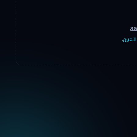
قة
التعيين
.