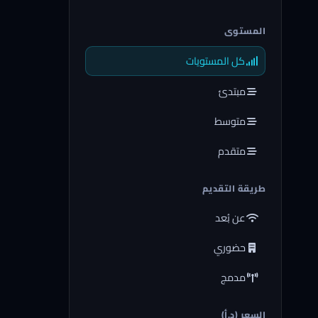
المستوى
كل المستويات
مبتدئ
متوسط
متقدم
طريقة التقديم
عن بُعد
حضوري
مدمج
السعر (د.أ)