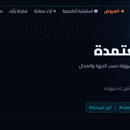
🔥 العروض
📅 استشارة أكاديمية
⭐ آراء عملائنا
شاركنا رأيك
من
تمدة
بسهولة حسب الجهة والمجال
صل
42
شهادة
Cybe
أمن السحابة